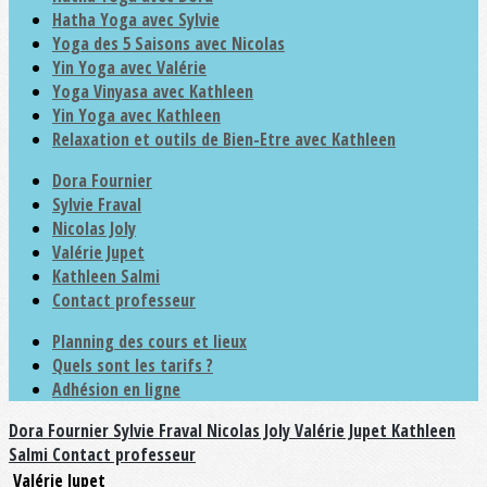
Hatha Yoga avec Sylvie
Yoga des 5 Saisons avec Nicolas
Yin Yoga avec Valérie
Yoga Vinyasa avec Kathleen
Yin Yoga avec Kathleen
Relaxation et outils de Bien-Etre avec Kathleen
Dora Fournier
Sylvie Fraval
Nicolas Joly
Valérie Jupet
Kathleen Salmi
Contact professeur
Planning des cours et lieux
Quels sont les tarifs ?
Adhésion en ligne
Dora Fournier
Sylvie Fraval
Nicolas Joly
Valérie Jupet
Kathleen
Salmi
Contact professeur
Valérie Jupet