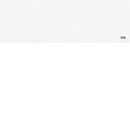
Je m'abonne à la newsletter
OK
Plan du site
Licences
Mentions légales
CGUV
Paramétrer vos cookies
Se connecter
Propulsé par AssoConnect, le logiciel des associations