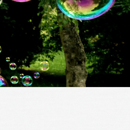
Exporter les lignes sélectionnées
Exporter toutes les colonnes
Exporter uniquement les colonnes affichées
Menu
?>
Images de la page d'accueil
Cliquez pour éditer