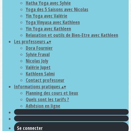
Hatha Yoga avec Sylvie
Yoga des 5 Saisons avec Nicolas
Yin Yoga avec Valérie
Yoga Vinyasa avec Kathleen
Yin Yoga avec Kathleen
Relaxation et outils de Bien-Etre avec Kathleen
Les professeurs
▴
▾
Dora Fournier
Sylvie Fraval
Nicolas Joly
Valérie Jupet
Kathleen Salmi
Contact professeur
Informations pratiques
▴
▾
Planning des cours et lieux
Quels sont les tarifs ?
Adhésion en ligne
Se connecter