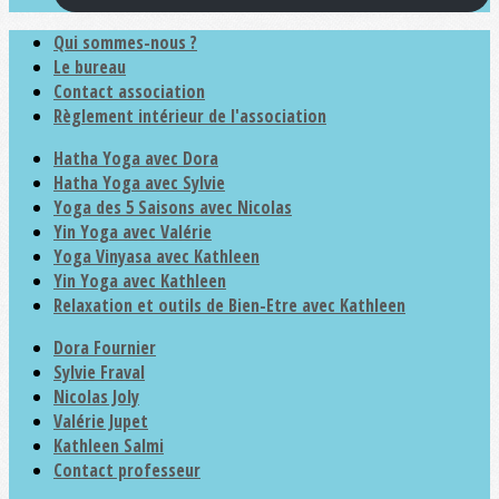
Qui sommes-nous ?
Le bureau
Contact association
Règlement intérieur de l'association
Hatha Yoga avec Dora
Hatha Yoga avec Sylvie
Yoga des 5 Saisons avec Nicolas
Yin Yoga avec Valérie
Yoga Vinyasa avec Kathleen
Yin Yoga avec Kathleen
Relaxation et outils de Bien-Etre avec Kathleen
Dora Fournier
Sylvie Fraval
Nicolas Joly
Valérie Jupet
Kathleen Salmi
Contact professeur